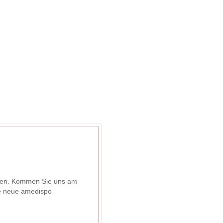
Module
Funktionen
Preise
ellen. Kommen Sie uns am
re neue amedispo