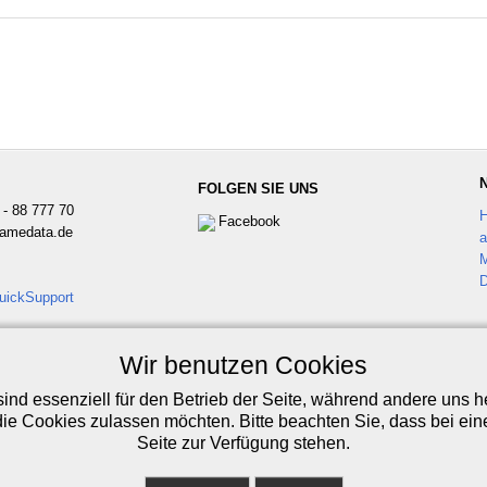
FOLGEN SIE UNS
 - 88 777 70
F
acebook
t)amedata.de
a
M
D
uickSupport
oftware für Profis!
Wir benutzen Cookies
ind essenziell für den Betrieb der Seite, während andere uns 
die Cookies zulassen möchten. Bitte beachten Sie, dass bei ein
Seite zur Verfügung stehen.